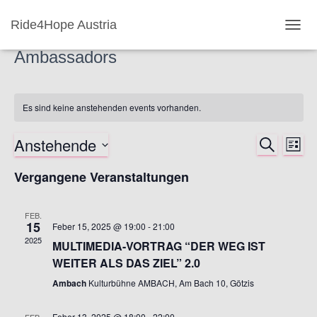
Ride4Hope Austria
NAVI
UMSC
Ambassadors
Es sind keine anstehenden events vorhanden.
Anstehende
SUCHE
Ver
Verans
LISTE
Datum
Ans
Vergangene Veranstaltungen
Suche
wählen.
Nav
und
FEB.
15
Feber 15, 2025 @ 19:00
-
21:00
Ansich
2025
MULTIMEDIA-VORTRAG “DER WEG IST
WEITER ALS DAS ZIEL” 2.0
Naviga
Ambach
Kulturbühne AMBACH, Am Bach 10, Götzis
Feber 13, 2025 @ 18:00
-
22:00