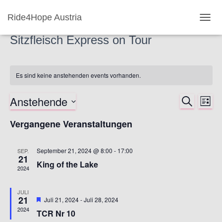
Ride4Hope Austria
NAVI
UMSC
Sitzfleisch Express on Tour
Es sind keine anstehenden events vorhanden.
Anstehende
SUCHE
Ver
Verans
LISTE
Datum
Ans
Vergangene Veranstaltungen
Suche
wählen.
Nav
und
September 21, 2024 @ 8:00
-
17:00
SEP.
21
King of the Lake
Ansich
2024
Naviga
JULI
21
Vorgestellt
Juli 21, 2024
-
Juli 28, 2024
2024
TCR Nr 10