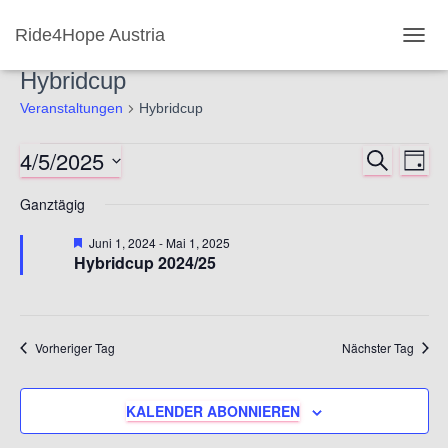
Ride4Hope Austria
NAVI
UMSC
Hybridcup
Veranstaltungen
Hybridcup
4/5/2025
Veranstaltungen
SUCHE
Ver
Verans
TAG
Datum
Ans
for
Ganztägig
Suche
wählen.
Nav
Vorgestellt
Juni 1, 2024
-
Mai 1, 2025
April
und
Hybridcup 2024/25
5,
Ansich
2025
Naviga
Vorheriger Tag
Nächster Tag
KALENDER ABONNIEREN