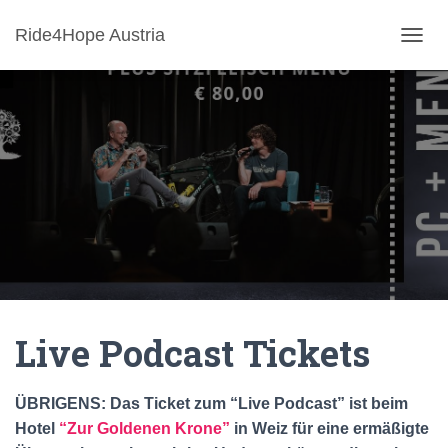
Ride4Hope Austria
N
A
V
I
G
A
T
I
O
N
U
M
S
C
H
A
Live Podcast Tickets
L
T
E
ÜBRIGENS: Das Ticket zum “Live Podcast” ist beim
N
Hotel
“Zur Goldenen Krone”
in Weiz für eine ermäßigte